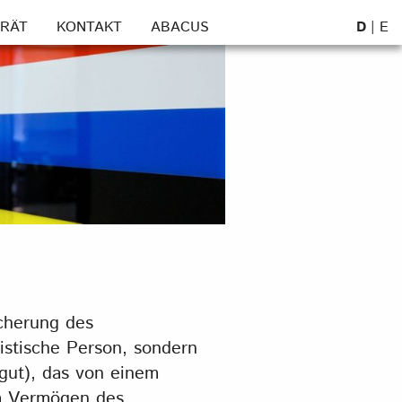
D
|
E
RÄT
KONTAKT
ABACUS
icherung des
istische Person, sondern
gut), das von einem
om Vermögen des